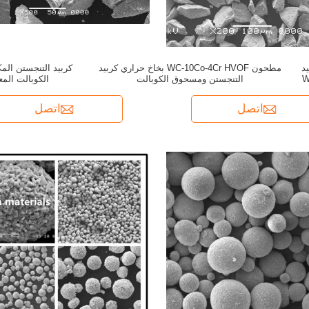
يد
مطحون WC-10Co-4Cr HVOF بخاخ حراري كربيد
التنجستن ومسحوق الكوبالت
الكوبالت الم
اتصل
اتصل