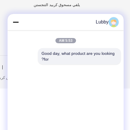
يلقي مسحوق كربيد التنجستن
مسحوق كربيد التنجستن الكلي
Lubby
مصبوب كروي كربيد التنجستن
مساحيق الرش الحراري
5:53 AM
Good day, what product are you looking 
for?
منزل
المنتجات
الصين جيّد جودة يلقي مسحوق كربيد التنجستن مزود. © 2022 - 2026 .. All Rights Reserved