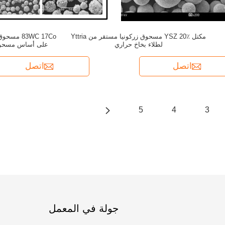
مكتل YSZ 20٪ مسحوق زركونيا مستقر من Yttria
83WC 17Co 
لطلاء بخاخ حراري
على أساس مسحوق HVOF مقاومة ل
اتصل
اتصل
5
4
3
جولة في المعمل