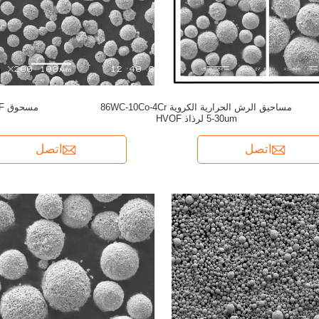
مساحيق الرش الحرارية الكروية 86WC-10Co-4Cr
مسحوق WC-12Co HVOF
5-30um لرذاذ HVOF
اتصل
اتصل