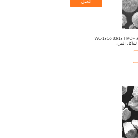
اتصل
مساحيق رش حرارية WC-17Co 83/17 HVOF
للتآكل المرن