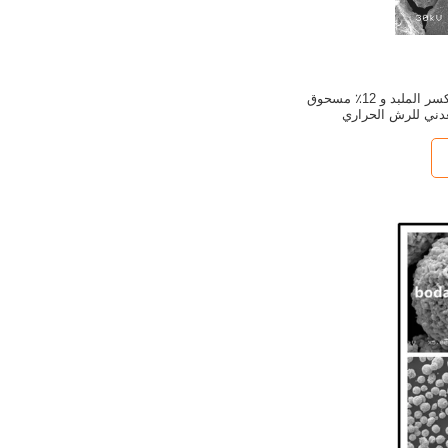
كربيد التنجستن المكسر الملبد و 12٪ مسحوق
عدني للرش الحراري