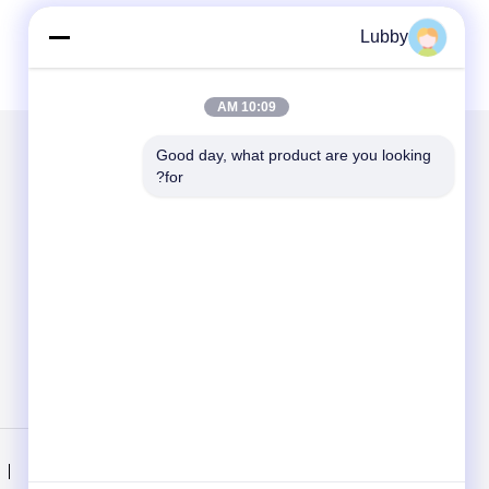
Lubby
10:09 AM
Good day, what product are you looking 
for?
الاقسام
حول نا
يلقي مسحوق كربيد التنجستن
مسحوق كربيد التنجستن الكلي
مصبوب كروي كربيد التنجستن
مساحيق الرش الحراري
منزل
المنتجات