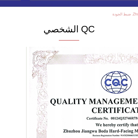
ودة
QC الشخصي