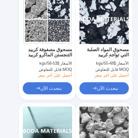
مسحوق المواد الصلبة
مسحوق مصفوفة كربيد
التي تواجه كربيد
التنجستن الماكرو كربيد
التنجستن أحادية متفحمة
التنجستن لقم الثقب
الأسعار:
$48-55/kgs
الأسعار:
$53-58/kgs
بالكامل
PDC
MOQ:
قابل للتفاوض
MOQ:
قابل للتفاوض
أحصل على آخر سعر
أحصل على آخر سعر
نتحدث الآن
نتحدث الآن
المنزل
المنتجات
حولنا