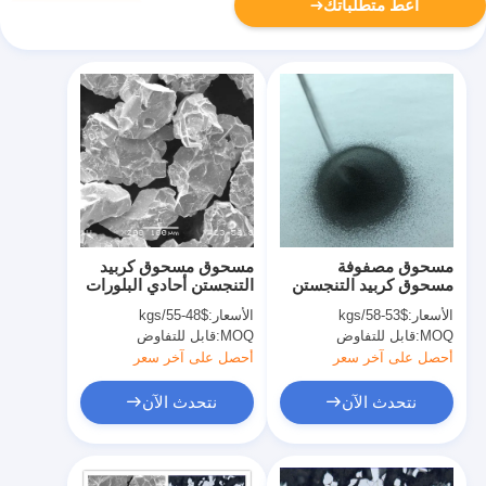
أعط متطلباتك
مسحوق مصفوفة
مسحوق مسحوق كربيد
مسحوق كربيد التنجستن
التنجستن أحادي البلورات
مسحوق ماكرو مقاومة
مع بنية مجهرية متجانسة
الأسعار:
$53-58/kgs
الأسعار:
$48-55/kgs
للتآكل ل PDC لقم الثقب
MOQ:
قابل للتفاوض
MOQ:
قابل للتفاوض
أحصل على آخر سعر
أحصل على آخر سعر
نتحدث الآن
نتحدث الآن