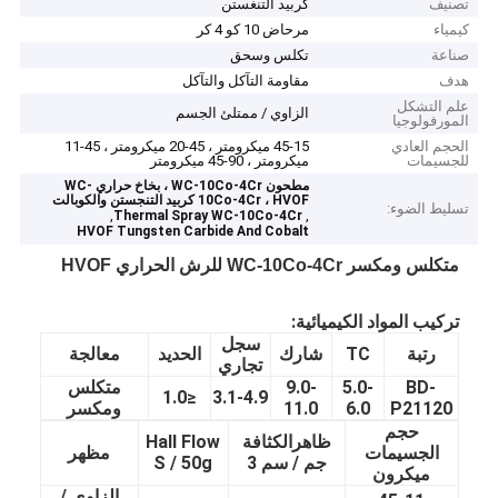
تصنيف
كربيد التنغستن
كيمياء
مرحاض 10 كو 4 كر
صناعة
تكلس وسحق
هدف
مقاومة التآكل والتآكل
علم التشكل
الزاوي / ممتلئ الجسم
المورفولوجيا
الحجم العادي
45-15 ميكرومتر ، 45-20 ميكرومتر ، 45-11
للجسيمات
ميكرومتر ، 90-45 ميكرومتر
مطحون WC-10Co-4Cr ، بخاخ حراري WC-
10Co-4Cr ، HVOF كربيد التنجستن والكوبالت
تسليط الضوء:
,
,
Thermal Spray WC-10Co-4Cr
HVOF Tungsten Carbide And Cobalt
متكلس ومكسر WC-10Co-4Cr للرش الحراري HVOF
تركيب المواد الكيميائية:
سجل
رتبة
TC
شارك
الحديد
معالجة
تجاري
BD-
-
5.0
9.0-
متكلس
1.0
≤
3.1-4.9
P21120
6.0
11.0
ومكسر
حجم
ظاهر
الكثافة
Hall Flow
الجسيمات
مظهر
جم / سم 3
S / 50g
ميكرون
الزاوي /