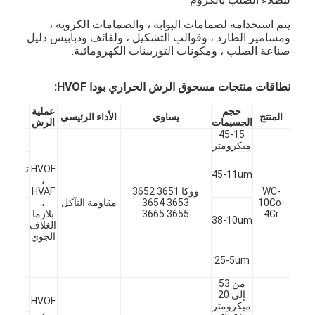
يتم استخدامه لصمامات البوابة ، والصمامات الكروية ،
ومسامير الطارد ، وقوالب التشكيل ، ولفائف ودبابيس دليل
صناعة الصلب ، ومكونات التوربينات الكهرومائية.
نطاقات منتجات مسحوق الرش الحراري بودا HVOF:
حجم
عملية
المنتج
يساوي
الأداء الرئيسي
التطبي
الجسيمات
الرش
45-15
هبو
ميكرومتر
التر
رولا
HVOF
تصنيع ا
45-11um
،
، بكر
WC-
ووكا 3651 3652
HVAF
تموي
10Co-
3653 3654
مقاومة التآكل
،
صمام
4Cr
3655 3665
بلازما
كروي
38-10um
الغلاف
وبواب
المنزل
الجوي
وتفري
دلاء
25-5um
التوربي
المنتجات
المائ
من 53
رولا
إلى 20
حولنا
فولاذ
HVOF
ميكرومتر
،