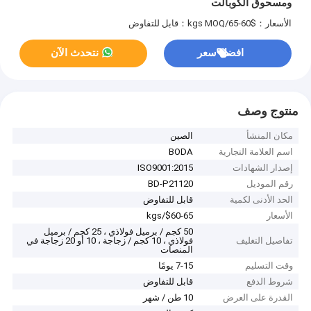
ومسحوق الكوبالت
الأسعار：$60-65/kgs
MOQ：قابل للتفاوض
افضل سعر
نتحدث الآن
منتوج وصف
مكان المنشأ
الصين
اسم العلامة التجارية
BODA
إصدار الشهادات
ISO9001:2015
رقم الموديل
BD-P21120
الحد الأدنى لكمية
قابل للتفاوض
الأسعار
$60-65/kgs
50 كجم / برميل فولاذي ، 25 كجم / برميل
تفاصيل التغليف
فولاذي ، 10 كجم / زجاجة ، 10 أو 20 زجاجة في
المنصات
وقت التسليم
7-15 يومًا
شروط الدفع
قابل للتفاوض
القدرة على العرض
10 طن / شهر