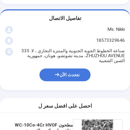
تفاصيل الاتصال
Ms. Nikki
18573329646
صناعة الخطوط الجوية الجنوبية والمتنزه التجاري ، لا. 335
ZHUZHOU AVENUE، مدينة تشوتشو، هونان، جمهورية
الصين الشعبية
نتحدث الآن
احصل على افضل سعر ل
مطحون WC-10Co-4Cr HVOF