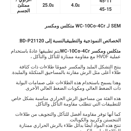
45-11
≥
4.0
≤
25.0
ممتلئ
45-15
الجسم
SEM لـ WC-10Co-4Cr متكلس ومكسر
الخصائص النموذجية والتطبيق
بالنسبة إلى BD-P21120
:
متكلس ومكسر WC-10Co-4Cr
يتم تطبيقها عادةً باستخدام
عملية HVOF مع مقاومة ممتازة للتآكل والتآكل ،
ينتج التشكل الملبد والمكسر عمومًا طلاءات ذات كثافة
طلاء أعلى مثل الرش مقارنة بالمساحيق المتكتلة والملبدة.
وهذا يسمح باستخدام هذه الطلاءات على صمامات البوابة
ذات الضغط العالي ومكونات الضغط العالي الأخرى.
هذه الفئة من مساحيق الرش الحراري مناسبة بشكل خاص
للتطبيقات التي تتطلب مقاومة التآكل والتآكل.
كما أنها توفر مقاومة أفضل للتآكل والتجويف من طلاءات
التنجستن وكربيد والكوبالت.
تنتج هذه المواد أيضًا بدائل طلاء بالرش الحراري ممتازة
للطلاء الصلب بالكروم