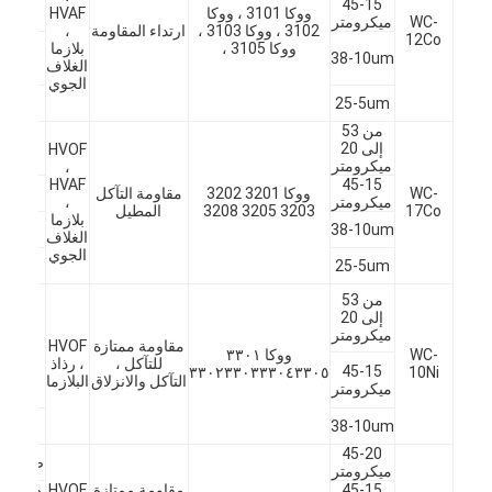
45-15
بكرا
ووكا 3101 ، ووكا
HVAF
جولة في المصنع
WC-
ميكرومتر
مموج
3102 ، ووكا 3103 ،
ارتداء المقاومة
،
12Co
وصلا
ووكا 3105 ،
بلازما
38-10um
قضي
الغلاف
مراقبة الجودة
المص
الجوي
مسام
25-5um
ناقل
اتصل بنا
من 53
هبو
إلى 20
HVOF
التر
نتحدث الآن
ميكرومتر
،
45-15
HVAF
أختا
WC-
ووكا 3201 3202
مقاومة التآكل
ميكرومتر
،
المض
17Co
3203 3205 3208
المطيل
بلازما
مراو
38-10um
الغلاف
العاد
الجوي
سحق
يلقي مسحوق كربيد التنجستن
25-5um
بكرا
الصمام
من 53
الكروي
مسحوق كربيد التنجستن الكلي
إلى 20
صمام
ميكرومتر
مقاومة ممتازة
HVOF
البوابة
WC-
ووكا ٣٣٠١
مصبوب كروي كربيد التنجستن
للتآكل ،
، رذاذ
معدا
45-15
٣٣٠٢٣٣٠٣٣٣٠٤٣٣٠٥
10Ni
التآكل والانزلاق
البلازما
حقو
ميكرومتر
النف
مساحيق الرش الحراري
البيئ
38-10um
المشع
45-20
مسحوق نيكل كروم
صنع ال
ميكرومتر
45-15
مقاومة ممتازة
HVOF
صب ال