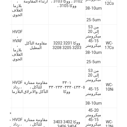
3102 ، ووكا 3103 ،
ارتداء المقاومة
،
مسحوق التنغستن المعدني
12Co
وصلا
ووكا 3105 ،
بلازما
38-10um
قضي
الغلاف
المص
الجوي
بيليه كربيد الأسمنت
مسام
25-5um
ناقل
من 53
مسحوق كربيد المعادن
هبو
إلى 20
HVOF
التر
ميكرومتر
،
45-15
HVAF
أختا
قضبان اللحام
WC-
ووكا 3201 3202
مقاومة التآكل
ميكرومتر
،
المض
17Co
3203 3205 3208
المطيل
بلازما
مراو
38-10um
مسحوق التغطية بالليزر
الغلاف
العاد
الجوي
سحق
25-5um
بكرا
مسحوق أكسيد السيراميك
الصمام
من 53
الكروي
إلى 20
صمام
مسحوق سبيكة أساس النيكل
ميكرومتر
٣٣٠١
مقاومة ممتازة
HVOF
البوابة
WC-
٣٣٠٢٣٣٠٣٣٣٠٤٣٣٠٥
للتآكل ،
، رذاذ
معدا
45-15
10Ni
ووكا
التآكل والانزلاق
البلازما
حقو
ميكرومتر
النف
البيئ
38-10um
المشع
45-20
صنع ال
ميكرومتر
45-15
مقاومة ممتازة
HVOF
صب ال
WC-
ووكا 3402 3403
ميكرومتر
للتآكل ،
، رذاذ
المرك
3404 3406
12Ni