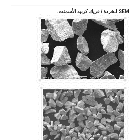
SEM لـ
خردة / فريك كربيد الأسمنت.
المنزل
المنتجات
حولنا