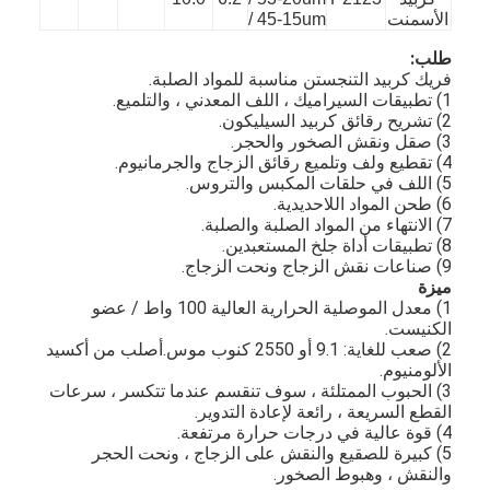
الأسمنت
/ 45-15um
طلب:
فريك كربيد التنجستن مناسبة للمواد الصلبة.
1) تطبيقات السيراميك ، اللف المعدني ، والتلميع.
2) تشريح رقائق كربيد السيليكون.
3) صقل ونقش الصخور والحجر.
4) تقطيع ولف وتلميع رقائق الزجاج والجرمانيوم.
5) اللف في حلقات المكبس والتروس.
6) طحن المواد اللاحديدية.
7) الانتهاء من المواد الصلبة والصلبة.
8) تطبيقات أداة جلخ المستعبدين.
9) صناعات نقش الزجاج ونحت الزجاج.
ميزة
1) معدل الموصلية الحرارية العالية 100 واط / عضو
الكنيست.
2) صعب للغاية: 9.1 أو 2550 كنوب موس.أصلب من أكسيد
الألومنيوم.
3) الحبوب الممتلئة ، سوف تنقسم عندما تتكسر ، سرعات
القطع السريعة ، رائعة لإعادة التدوير.
4) قوة عالية في درجات حرارة مرتفعة.
5) كبيرة للصقيع والنقش على الزجاج ، ونحت الحجر
والنقش ، وهبوط الصخور.