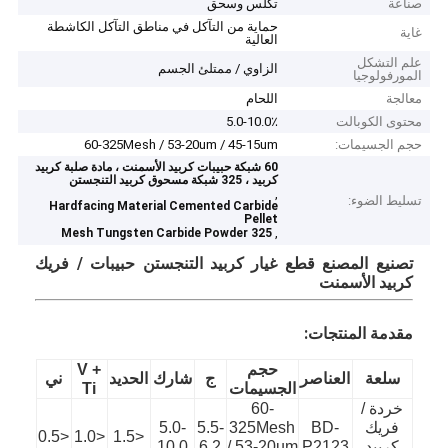
صناعة
تكلس وسحق
حماية من التآكل في مناطق التآكل الكاشطة
غاية
العالية
علم التشكل
الزاوي / ممتلئ الجسم
المورفولوجيا
معالجة
اللحام
محتوى الكوبالت
5.0-10.0٪
حجم الجسيمات:
60-325Mesh / 53-20um / 45-15um
60 شبكة حبيبات كربيد الأسمنت ، مادة صلبة كربيد
كربيد ، 325 شبكة مسحوق كربيد التنجستن
,
تسليط الضوء:
Hardfacing Material Cemented Carbide
Pellet
,
325 Mesh Tungsten Carbide Powder
تصنيع المصنع
قطع غيار كربيد التنجستن حبيبات / فريك
كربيد الأسمنت
مقدمة المنتجات:
حجم
V +
سلعة
العناصر
ج
شارك
الحديد
ني
الجسيمات
Ti
خردة /
60-
فريك
BD-
325Mesh
5.5-
5.0-
<0.5
<1.0
<1.5
كربيد
P2123
/ 53-20um
6.2
10.0