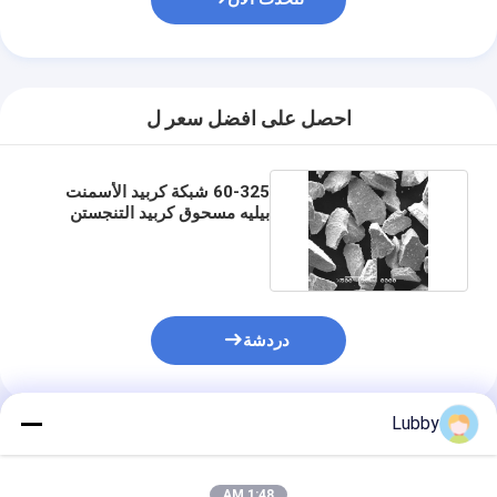
احصل على افضل سعر ل
60-325 شبكة كربيد الأسمنت
بيليه مسحوق كربيد التنجستن
للمواد الصلبة
دردشة
Lubby
المنتجات الموصى بها
1:48 AM