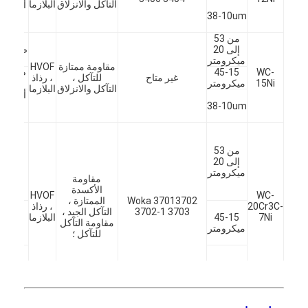
التآكل والانزلاق
البلازما
أجهزة 
38-10um
مركز
بلاستي
من 53
إلى 20
صنع ال
ميكرومتر
مقاومة ممتازة
HVOF
WC-
45-15
صب ال
غير متاح
للتآكل ،
، رذاذ
15Ni
ميكرومتر
المرك
التآكل والانزلاق
البلازما
أجهزة 
38-10um
مركز
بلاستي
صناع
الحدي
من 53
والص
إلى 20
وصناع
ميكرومتر
الور
مقاومة
والمض
الأكسدة
والصم
HVOF
WC-
Woka 37013702
الممتازة ،
20Cr3C-
، رذاذ
مجا
3702-1 3703
التآكل الجيد ،
7Ni
45-15
البلازما
أدوا
مقاومة التآكل
ميكرومتر
الحف
للتآكل ؛
المسم
المعد
الكيميا
38-10um
في الآ
البترو
من 53
التوربي
إلى 20