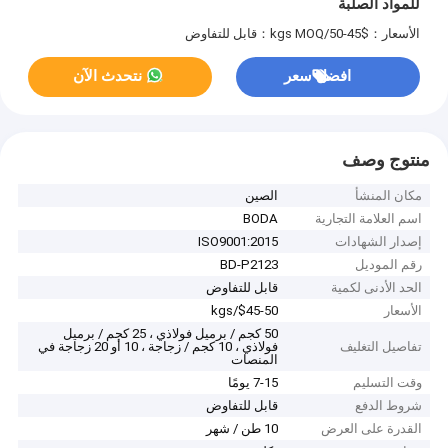
للمواد الصلبة
الأسعار：$45-50/kgs
MOQ：قابل للتفاوض
افضل سعر
نتحدث الآن
منتوج وصف
مكان المنشأ
الصين
اسم العلامة التجارية
BODA
إصدار الشهادات
ISO9001:2015
رقم الموديل
BD-P2123
الحد الأدنى لكمية
قابل للتفاوض
الأسعار
$45-50/kgs
50 كجم / برميل فولاذي ، 25 كجم / برميل
تفاصيل التغليف
فولاذي ، 10 كجم / زجاجة ، 10 أو 20 زجاجة في
المنصات
وقت التسليم
7-15 يومًا
شروط الدفع
قابل للتفاوض
القدرة على العرض
10 طن / شهر