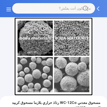
مسحوق معدني WC-12Co رذاذ حراري بلازما مسحوق كربيد