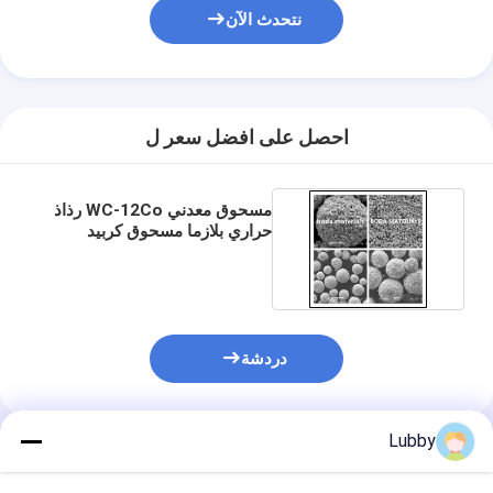
نتحدث الآن
احصل على افضل سعر ل
مسحوق معدني WC-12Co رذاذ
حراري بلازما مسحوق كربيد
التنجستن HVOF
دردشة
Lubby
المنتجات الموصى بها