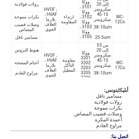
ووكا
إلى 20
رولات فولاذية
3101 ،
ميكرومتر
HVOF ،
ووكا
HVAF ،
45-15
WC-
3102 ،
ارتداء
بكرات مموجة
ميكرومتر
بلازما
12Co
ووكا
المقاومة
الغلاف
وصلات قضيب
3103 ،
38-10um
الجوي
المصاص
ووكا
3105 ،
25-5um
مسامير ناقل
من 53
إلى 20
هبوط التروس
ووكا
ميكرومتر
HVOF ،
3201
45-15
مقاومة
HVAF ،
WC-
3202
أختام المضخة
ميكرومتر
التآكل
بلازما
3203
17Co
المطيل
الغلاف
3205
38-10um
مراوح العادم
الجوي
3208
25-5um
سحق بكرات
أبليكايتونس:
مسامير ناقل
رولات فولاذية
المنزل
بكرات مموجة
وصلات قضيب المصاص
المنتجات
أعمدة المكره
مراوح العادم
حولنا
اتصل بنا: