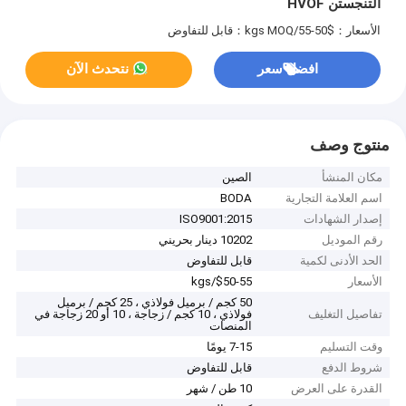
التنجستن HVOF
الأسعار：$50-55/kgs
MOQ：قابل للتفاوض
افضل سعر
نتحدث الآن
منتوج وصف
مكان المنشأ
الصين
اسم العلامة التجارية
BODA
إصدار الشهادات
ISO9001:2015
رقم الموديل
10202 دينار بحريني
الحد الأدنى لكمية
قابل للتفاوض
الأسعار
$50-55/kgs
50 كجم / برميل فولاذي ، 25 كجم / برميل
تفاصيل التغليف
فولاذي ، 10 كجم / زجاجة ، 10 أو 20 زجاجة في
المنصات
وقت التسليم
7-15 يومًا
شروط الدفع
قابل للتفاوض
القدرة على العرض
10 طن / شهر