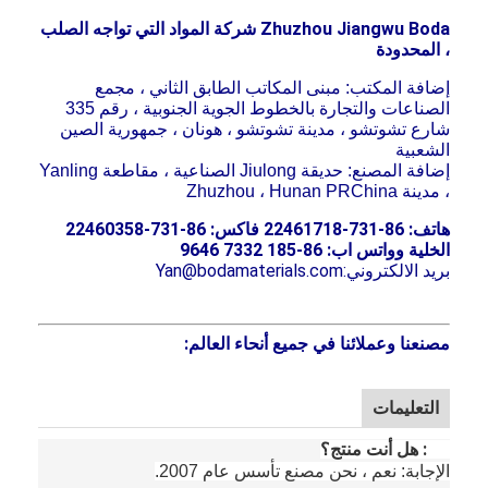
جولة في المصنع
Zhuzhou Jiangwu Boda شركة المواد التي تواجه الصلب
، المحدودة
مراقبة الجودة
إضافة المكتب: مبنى المكاتب الطابق الثاني ، مجمع
الصناعات والتجارة بالخطوط الجوية الجنوبية ، رقم 335
اتصل بنا
شارع تشوتشو ، مدينة تشوتشو ، هونان ، جمهورية الصين
الشعبية
نتحدث الآن
إضافة المصنع: حديقة Jiulong الصناعية ، مقاطعة Yanling
، مدينة Zhuzhou ، Hunan PRChina
هاتف: 86-731-22461718 فاكس: 86-731-22460358
الخلية وواتس اب: 86-185 7332 9646
يلقي مسحوق كربيد التنجستن
بريد الالكتروني:
Yan@bodamaterials.com
مسحوق كربيد التنجستن الكلي
مصنعنا وعملائنا في جميع أنحاء العالم:
مصبوب كروي كربيد التنجستن
مساحيق الرش الحراري
التعليمات
Q1: هل أنت منتج؟
مسحوق نيكل كروم
الإجابة: نعم ، نحن مصنع تأسس عام 2007.