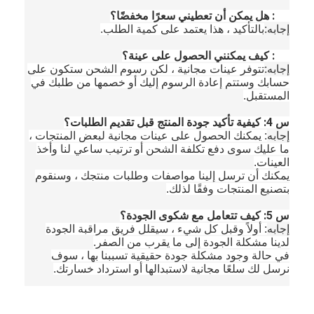
مسحوق التنغستن المعدني
Q2: هل يمكن أن تعطيني سعرًا مخفضًا؟
إجابه:
بالتأكيد ، هذا يعتمد على كمية الطلب.
بيليه كربيد الأسمنت
Q3: كيف يمكنني الحصول على عينة؟
إجابه:
تتوفر عينات مجانية ، لكن رسوم الشحن ستكون على
مسحوق كربيد المعادن
حسابك وستتم إعادة الرسوم إليك أو خصمها من طلبك في
المستقبل.
قضبان اللحام
س 4: كيفية تأكيد جودة المنتج قبل تقديم الطلبات؟
مسحوق التغطية بالليزر
إجابه
: يمكنك الحصول على عينات مجانية لبعض المنتجات ،
ما عليك سوى دفع تكلفة الشحن أو ترتيب ساعي لنا وأخذ
العينات.
مسحوق أكسيد السيراميك
يمكنك أن ترسل إلينا مواصفات وطلبات منتجك ، وسنقوم
بتصنيع المنتجات وفقًا لذلك.
مسحوق سبيكة أساس النيكل
س 5: كيف تتعامل مع شكوى الجودة؟
إجابه
: أولاً وقبل كل شيء ، سيقلل فريق مراقبة الجودة
لدينا مشكلة الجودة إلى ما يقرب من الصفر.
في حالة وجود مشكلة جودة حقيقية تسببنا بها ، سوف
نرسل لك سلعًا مجانية لاستبدالها أو استرداد خسارتك.