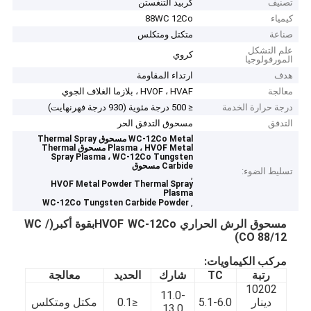
تصنيف
كربيد التنغستن
كيمياء
88WC 12Co
صناعة
متكتل ومتكلس
علم التشكل
كروي
المورفولوجيا
هدف
ارتداء المقاومة
معالجة
HVOF ، HVAF ، بلازما الغلاف الجوي
درجة حرارة الخدمة
≤ 500 درجة مئوية (930 درجة فهرنهايت)
التدفق
مسحوق التدفق الحر
WC-12Co Metal مسحوق Thermal Spray
Plasma ، HVOF Metal مسحوق Thermal
Spray Plasma ، WC-12Co Tungsten
Carbide مسحوق
تسليط الضوء:
,
HVOF Metal Powder Thermal Spray
Plasma
,
WC-12Co Tungsten Carbide Powder
مسحوق الرش الحراري HVOF WC-12Co
بقوة أكبر
(WC /
CO 88/12)
مركب الكيماويات:
رتبة
TC
شارك
الحديد
معالجة
10202
11.0-
دينار
5.1-6.0
≤0.1
مكتل ومتكلس
13.0