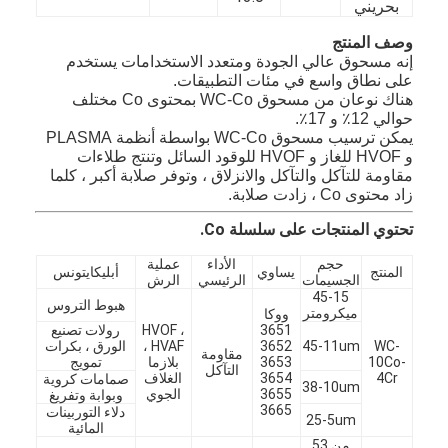
بحريني
وصف المنتج
إنه مسحوق عالي الجودة ومتعدد الاستخدامات يستخدم
على نطاق واسع في مئات التطبيقات.
هناك نوعان من مسحوق WC-Co بمحتوى Co مختلف
حوالي 12٪ و 17٪.
يمكن ترسيب مسحوق WC-Co بواسطة أنظمة PLASMA
و HVOF للغاز و HVOF للوقود السائل وتنتج طلاءات
مقاومة للتآكل والتآكل والانزلاق ، وتوفر صلابة أكبر ، كلما
زاد محتوى Co ، زادت صلابة.
تحتوي المنتجات على سلسلة Co.
حجم
الأداء
عملية
المنتج
يساوي
أبليكايتونس
الجسيمات
الرئيسي
الرش
45-15
هبوط التروس
ميكرومتر
ووكا
3651
HVOF ،
رولات تصنيع
WC-
45-11um
3652
HVAF ،
الورق ، بكرات
مقاومة
10Co-
3653
بلازما
تمويج
التآكل
4Cr
3654
الغلاف
صمامات كروية
38-10um
3655
الجوي
وبوابة وتفريغ
3665
دلاء التوربينات
25-5um
المائية
من 53