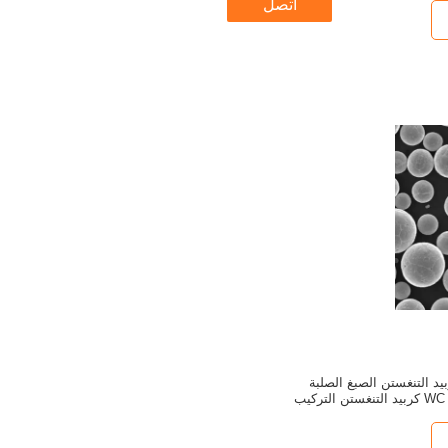
اتصل
≥1600 HV كربيد التنغستن الصبغ الصلبة
العالية مقاومة للارتداء WC كربيد التنغستن التركيب
كيميائي