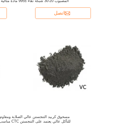
المصبوب 20-30 شبكة نقاء ≥995 مادة مثالية
لطلاءات مقاومة التآكل وأدوات القطع
اتصل
مسحوق كربيد التنجستن عالي الصلابة ومقاوم
للتآكل عالي يعتمد على التنجستن CTC من
لتصنيع أدوات القطع