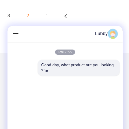
3
2
1
Lubby
2:55 PM
Good day, what product are you looking 
for?
الاقسام
حول نا
يلقي مسحوق كربيد التنجستن
مسحوق كربيد التنجستن الكلي
مصبوب كروي كربيد التنجستن
مساحيق الرش الحراري