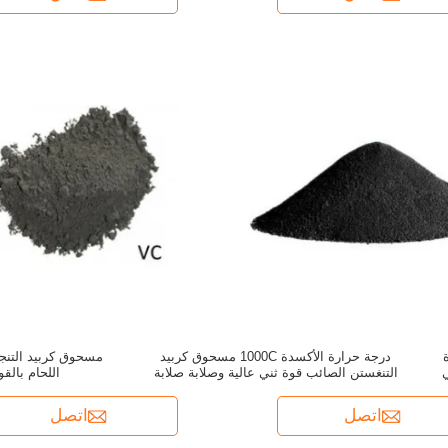
درجة حرارة الأكسدة 1000C مسحوق كربيد
مسحوق كربيد التنجس
 في
التنغستن الصائب قوة ثني عالية وصلابة صلابة
اللحام بالق
لظروف قاسية
اتصل
اتصل