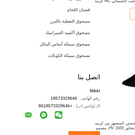
لمعان معدني، التركيب الكيميائي WC كربيد
نجستن، 20-30 شبكة، مثالي لأجزاء التآكل
قضبان اللحام
لصناعية
مسحوق التغطية بالليزر
مسحوق أكسيد السيراميك
مسحوق سبيكة أساس النيكل
مسحوق سبيكة الكوبالت
اتصل بنا
Nikki
رقم الهاتف :
18573329646
الـ (واتس اب) :
+8618573329646
جستن المنصهر من كربيد
التنجستن، صلابته تتجاوز 1600 HV، مصمم
القطع والتشغيل