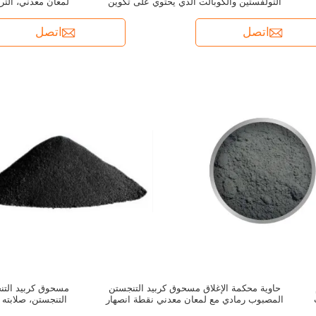
التولفستين والكوبالت الذي يحتوي على تكوين
كيميائي
الت
ا
اتصل
اتصل
حاوية محكمة الإغلاق مسحوق كربيد التنجستن
مسحوق كربيد التن
اسب
المصبوب رمادي مع لمعان معدني نقطة انصهار
870 درجة مئوية مناسب للمعالجة الدقيقة
لتطبيقات 