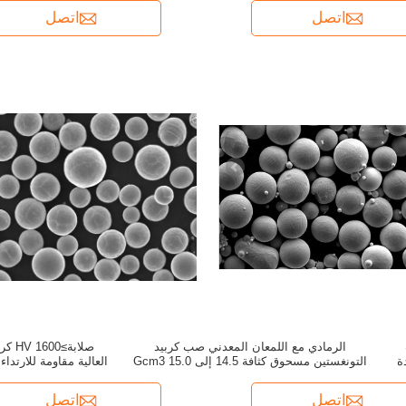
اتصل
اتصل
الرمادي مع اللمعان المعدني صب كربيد
صلابة
ة
التونغستين مسحوق كثافة 14.5 إلى 15.0 Gcm3
مصممة للاستدامة وفي التصنيع
ال
اتصل
اتصل