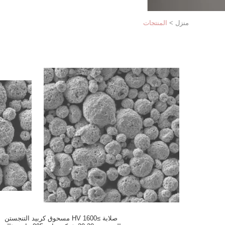
منزل
>
المنتجات
صلابة ≥1600 HV مسحوق كربيد التنجستن